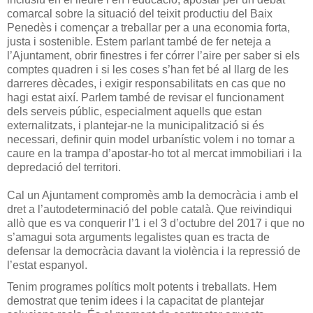
comarcal sobre la situació del teixit productiu del Baix
Penedès i començar a treballar per a una economia forta,
justa i sostenible. Estem parlant també de fer neteja a
l’Ajuntament, obrir finestres i fer córrer l’aire per saber si els
comptes quadren i si les coses s’han fet bé al llarg de les
darreres dècades, i exigir responsabilitats en cas que no
hagi estat així. Parlem també de revisar el funcionament
dels serveis públic, especialment aquells que estan
externalitzats, i plantejar-ne la municipalització si és
necessari, definir quin model urbanístic volem i no tornar a
caure en la trampa d’apostar-ho tot al mercat immobiliari i la
depredació del territori.
Cal un Ajuntament compromès amb la democràcia i amb el 
dret a l’autodeterminació del poble català. Que reivindiqui 
allò que es va conquerir l’1 i el 3 d’octubre del 2017 i que no 
s’amagui sota arguments legalistes quan es tracta de 
defensar la democràcia davant la violència i la repressió de 
l’estat espanyol. 
Tenim programes polítics molt potents i treballats. Hem 
demostrat que tenim idees i la capacitat de plantejar 