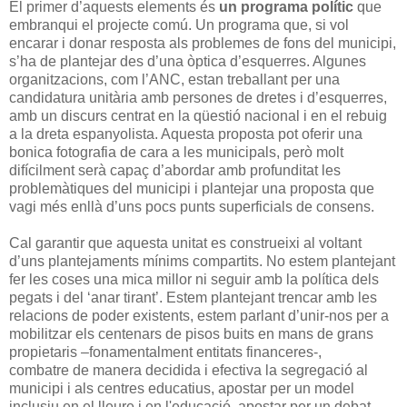
El primer d’aquests elements és
un programa polític
que
embranqui el projecte comú. Un programa que, si vol
encarar i donar resposta als problemes de fons del municipi,
s’ha de plantejar des d’una òptica d’esquerres. Algunes
organitzacions, com l’ANC, estan treballant per una
candidatura unitària amb persones de dretes i d’esquerres,
amb un discurs centrat en la qüestió nacional i en el rebuig
a la dreta espanyolista. Aquesta proposta pot oferir una
bonica fotografia de cara a les municipals, però molt
difícilment serà capaç d’abordar amb profunditat les
problemàtiques del municipi i plantejar una proposta que
vagi més enllà d’uns pocs punts superficials de consens.
Cal garantir que aquesta unitat es construeixi al voltant
d’uns plantejaments mínims compartits. No estem plantejant
fer les coses una mica millor ni seguir amb la política dels
pegats i del ‘anar tirant’. Estem plantejant trencar amb les
relacions de poder existents, estem parlant d’unir-nos per a
mobilitzar els centenars de pisos buits en mans de grans
propietaris –fonamentalment entitats financeres-,
combatre
de manera decidida i efectiva la segregació al
municipi i als centres educatius, apostar per un model
inclusiu en el lleure i en l'educació, apostar per un debat