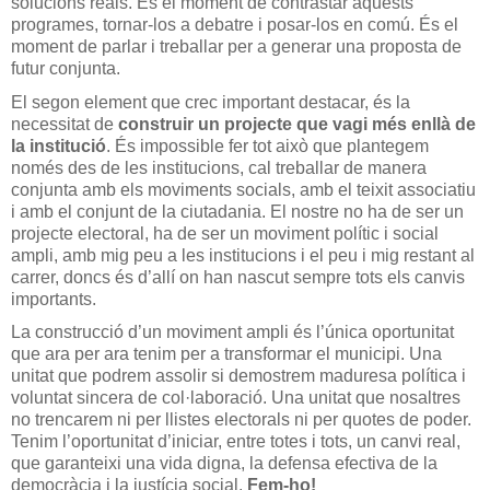
solucions reals. És el moment de contrastar aquests 
programes, tornar-los a debatre i posar-los en comú. És el 
moment de parlar i treballar per a generar una proposta de 
futur conjunta. 
El segon element que crec important destacar, és la 
necessitat de 
construir un projecte que vagi més enllà de 
la institució
. És impossible fer tot això que plantegem 
només des de les institucions, cal treballar de manera 
conjunta amb els moviments socials, amb el teixit associatiu 
i amb el conjunt de la ciutadania. El nostre no ha de ser un 
projecte electoral, ha de ser un moviment polític i social 
ampli, amb mig peu a les institucions i el peu i mig restant al 
carrer, doncs és d’allí on han nascut sempre tots els canvis 
importants. 
La construcció d’un moviment ampli és l’única oportunitat 
que ara per ara tenim per a transformar el municipi. Una 
unitat que podrem assolir si demostrem maduresa política i 
voluntat sincera de col·laboració. Una unitat que nosaltres 
no trencarem ni per llistes electorals ni per quotes de poder. 
Tenim l’oportunitat d’iniciar, entre totes i tots, un canvi real, 
que garanteixi una vida digna, la defensa efectiva de la 
democràcia i la justícia social. 
Fem-ho!