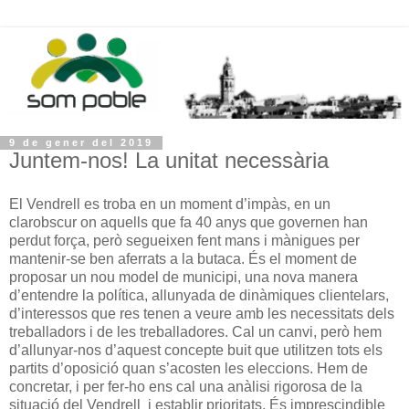
9 de gener del 2019
Juntem-nos! La unitat necessària
El Vendrell es troba en un moment d’impàs, en un
clarobscur on aquells que fa 40 anys que governen han
perdut força, però segueixen fent mans i mànigues per
mantenir-se ben aferrats a la butaca. És el moment de
proposar un nou model de municipi, una nova manera
d’entendre la política, allunyada de dinàmiques clientelars,
d’interessos que res tenen a veure amb les necessitats dels
treballadors i de les treballadores. Cal un canvi, però hem
d’allunyar-nos d’aquest concepte buit que utilitzen tots els
partits d’oposició quan s’acosten les eleccions. Hem de
concretar, i per fer-ho ens cal una anàlisi rigorosa de la
situació del Vendrell i establir prioritats. És imprescindible