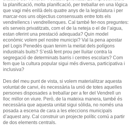
la planificació, molta planificació, per treballar en una lògica
que vagi més enllà dels quatre anys de la legislatura i per
marcar-nos uns objectius consensuats entre tots els
vendrellencs i vendrellenques. Cal també fer-nos preguntes:
els serveis privatitzats, com el de la neteja o el de l’aigua,
estan oferint una prestació adequada? Quin model
econòmic volem pel nostre municipi? Val la pena apostar
pel Logis Penedès quan tenim la meitat dels polígons
industrials buits? S’està fent prou per lluitar contra la
segregació de determinats barris i centres escolars? Com
fem que la cultura popular sigui més diversa, participativa i
inclusiva?
Des del meu punt de vista, si volem materialitzar aquesta
voluntat de canvi, és necessària la unió de totes aquelles
persones disposades a treballar per a fer del Vendrell un
lloc millor on viure. Però, de la mateixa manera, també és
necessària que aquesta unitat sigui sòlida, no només una
posada a escena de cara a les eleccions municipals
d’aquest any. Cal construir un projecte polític comú a partir
de dos elements centrals.