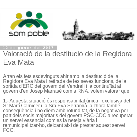
12 de gener del 2017
Valoració de la destitució de la Regidora
Eva Mata
Arran els fets esdevinguts ahir amb la destitució de la
Regidora Eva Mata i retirada de les seves funcions, de la
sortida d'ERC del govern del Vendrell i la continuïtat al
govern d'en Josep Marrasé com a RNA, volem valorar que:
1.- Aquesta situació és responsabilitat única i exclusiva del
Sr Martí Carnicer i la Sra Eva Serramià, a l'hora també
conseqüència i ho diem amb rotunditat, de la negativa per
part dels socis majoritaris del govern PSC-CDC a recuperar
un servei essencial com es la neteja viària i
remunicipalitzar-ho, deixant així de prestar aquest servei
FCC.