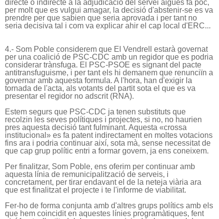
directe o indirecte a la adjudicació del servei aigües fa poc,
per molt que es vulgui amagar, la decisió d'abstenir-se es va
prendre per que sabien que seria aprovada i per tant no
seria decisiva tal i com va explicar ahir el cap local d'ERC...
4.- Som Poble considerem que El Vendrell estarà governat
per una coalició de PSC-CDC amb un regidor que es podria
considerar trànsfuga. El PSC-PSOE es signant del pacte
antitransfuguisme, i per tant els hi demanem que renunciïn a
governar amb aquesta formula. A l'hora, han d'exigir la
tornada de l'acta, als votants del partit sota el que es va
presentar el regidor no adscrit (RNA).
Estem segurs que PSC-CDC ja tenen substituts que
recolzin les seves polítiques i projectes, si no, no haurien
pres aquesta decisió tant fulminant. Aquesta «crossa
institucional» es fa patent indirectament en moltes votacions
fins ara i podria continuar així, sota mà, sense necessitat de
que cap grup polític entri a formar govern, ja ens coneixem.
Per finalitzar, Som Poble, ens oferim per continuar amb
aquesta línia de remunicipalització de serveis, i
concretament, per tirar endavant el de la neteja viària ara
que est finalitzat el projecte i te l'informe de viabilitat.
Fer-ho de forma conjunta amb d'altres grups polítics amb els
que hem coincidit en aquestes línies programàtiques, fent