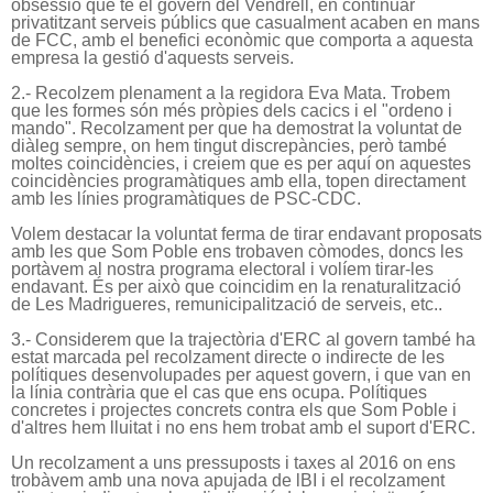
obsessió que te el govern del Vendrell, en continuar
privatitzant serveis públics que casualment acaben en mans
de FCC, amb el benefici econòmic que comporta a aquesta
empresa la gestió d'aquests serveis.
2.- Recolzem plenament a la regidora Eva Mata. Trobem
que les formes són més pròpies dels cacics i el "ordeno i
mando". Recolzament per que ha demostrat la voluntat de
diàleg sempre, on hem tingut discrepàncies, però també
moltes coincidències, i creiem que es per aquí on aquestes
coincidències programàtiques amb ella, topen directament
amb les línies programàtiques de PSC-CDC.
Volem destacar la voluntat ferma de tirar endavant proposats
amb les que Som Poble ens trobaven còmodes, doncs les
portàvem al nostra programa electoral i volíem tirar-les
endavant. És per això que coincidim en la renaturalització
de Les Madrigueres, remunicipalització de serveis, etc..
3.- Considerem que la trajectòria d'ERC al govern també ha
estat marcada pel recolzament directe o indirecte de les
polítiques desenvolupades per aquest govern, i que van en
la línia contrària que el cas que ens ocupa. Polítiques
concretes i projectes concrets contra els que Som Poble i
d'altres hem lluitat i no ens hem trobat amb el suport d'ERC.
Un recolzament a uns pressuposts i taxes al 2016 on ens
trobàvem amb una nova apujada de lBI i el recolzament